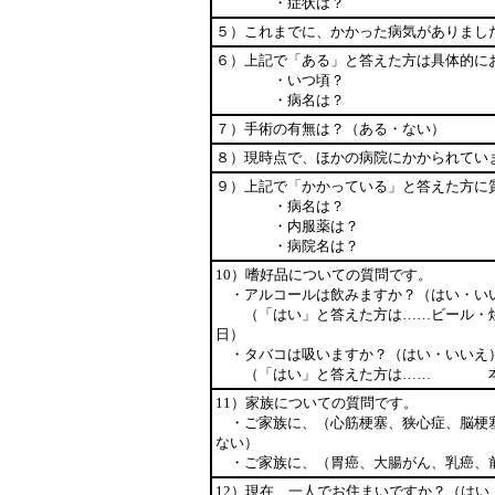
・症状は？
５）これまでに、かかった病気がありまし
６）上記で「ある」と答えた方は具体的にお
・いつ頃？
・病名は？
７）手術の有無は？（ある・ない）
８）現時点で、ほかの病院にかかられてい
９）上記で「かかっている」と答えた方に
・病名は？
・内服薬は？
・病院名は？
10）嗜好品についての質問です。
・アルコールは飲みますか？（はい・い
（「はい」と答えた方は……ビール・
日）
・タバコは吸いますか？（はい・いいえ
（「はい」と答えた方は…… 本/
11）家族についての質問です。
・ご家族に、（心筋梗塞、狭心症、脳梗塞
ない）
・ご家族に、（胃癌、大腸がん、乳癌、前
12）現在、一人でお住まいですか？（はい