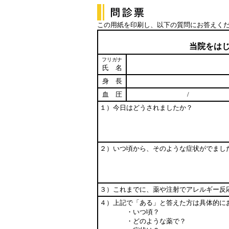
この用紙を印刷し、以下の質問にお答えく
当院をは
フリガナ
氏 名
身 長
血 圧
/ mm
１）今日はどうされましたか？
２）いつ頃から、そのような症状がでまし
３）これまでに、薬や注射でアレルギー反
４）上記で「ある」と答えた方は具体的にお
・いつ頃？
・どのような薬で？